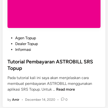
P
Agen Topup
o
Dealer Topup
s
Informasi
t
e
Tutorial Pembayaran ASTROBILL SRS
d
Topup
i
Pada tutorial kali ini saya akan menjelaskan cara
n
membuat pembayaran ASTROBILL menggunakan
T
aplikasi SRS Topup. Untuk …
Read more
u
by
Amir
•
December 14, 2020
•
0
t
o