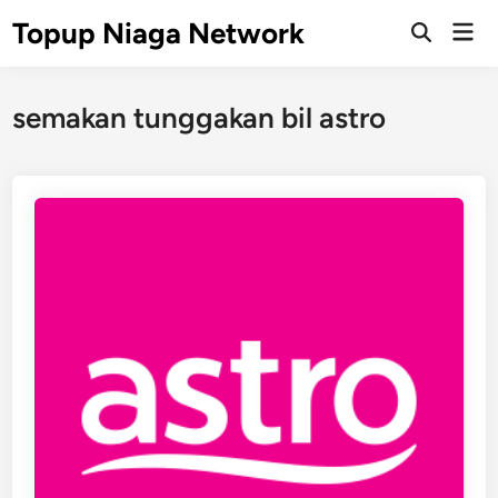
Skip
Topup Niaga Network
Mai
to
Open
Men
Search
content
semakan tunggakan bil astro