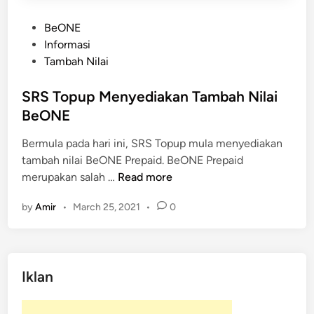
P
BeONE
o
Informasi
s
Tambah Nilai
t
e
SRS Topup Menyediakan Tambah Nilai
d
BeONE
i
Bermula pada hari ini, SRS Topup mula menyediakan
n
tambah nilai BeONE Prepaid. BeONE Prepaid
S
merupakan salah …
Read more
R
by
Amir
•
March 25, 2021
•
0
S
T
o
p
Iklan
u
p
M