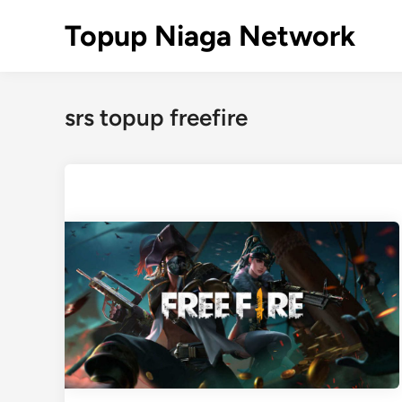
Skip
Topup Niaga Network
to
content
srs topup freefire