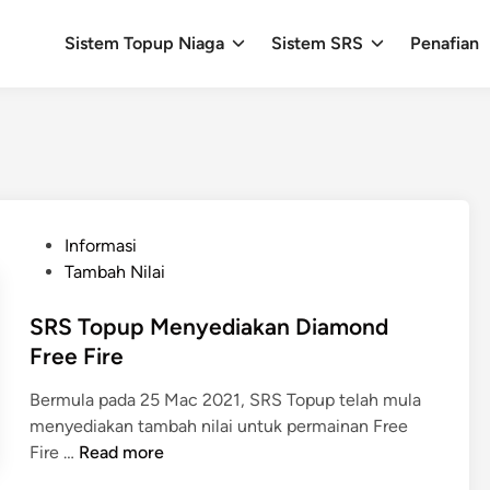
Sistem Topup Niaga
Sistem SRS
Penafian
P
Informasi
o
Tambah Nilai
s
t
SRS Topup Menyediakan Diamond
e
Free Fire
d
Bermula pada 25 Mac 2021, SRS Topup telah mula
i
menyediakan tambah nilai untuk permainan Free
n
S
Fire …
Read more
R