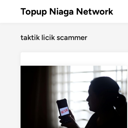
Skip
Topup Niaga Network
to
content
taktik licik scammer