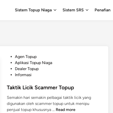
Sistem Topup Niaga
Sistem SRS
Penafian
P
Agen Topup
o
Aplikasi Topup Niaga
s
Dealer Topup
t
Informasi
e
d
Taktik Licik Scammer Topup
i
Semakin hari semakin pelbagai taktik licik yang
n
digunakan oleh scammer topup untuk menipu
T
penjual topup khususnya …
Read more