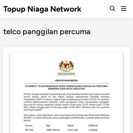
Skip
Topup Niaga Network
Mai
to
Open
Men
Search
content
telco panggilan percuma