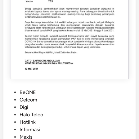
P
BeONE
o
Celcom
s
Digi
t
Halo Telco
e
Hotlink
d
Informasi
i
Maxis