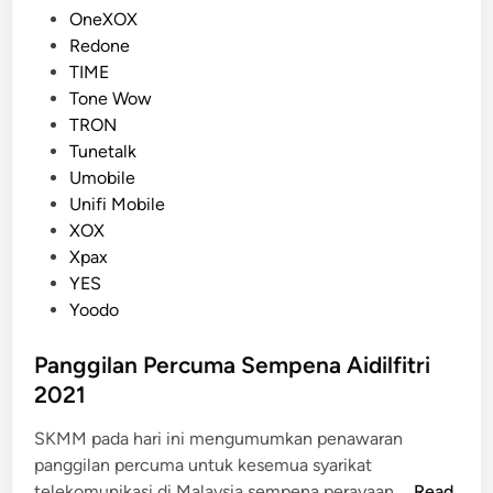
n
OneXOX
Redone
TIME
Tone Wow
TRON
Tunetalk
Umobile
Unifi Mobile
XOX
Xpax
YES
Yoodo
Panggilan Percuma Sempena Aidilfitri
2021
SKMM pada hari ini mengumumkan penawaran
panggilan percuma untuk kesemua syarikat
P
telekomunikasi di Malaysia sempena perayaan …
Read