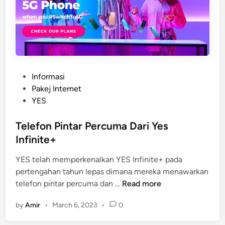
r
m
u
r
a
h
Y
P
Informasi
o
o
Pakej Internet
o
s
YES
d
t
o
e
Telefon Pintar Percuma Dari Yes
d
Infinite+
i
YES telah memperkenalkan YES Infinite+ pada
n
pertengahan tahun lepas dimana mereka menawarkan
T
telefon pintar percuma dan …
Read more
e
by
Amir
•
March 6, 2023
•
0
l
e