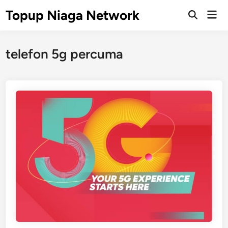
Skip
Topup Niaga Network
Mai
to
Open
Men
Search
content
telefon 5g percuma