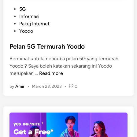
P
5G
o
Informasi
s
Pakej Internet
t
Yoodo
e
d
Pelan 5G Termurah Yoodo
i
Berminat untuk mencuba pelan 5G yang termurah
n
Yoodo ? Saya boleh katakan sekarang ini Yoodo
P
merupakan …
Read more
e
by
Amir
•
March 23, 2023
•
0
l
a
n
5
G
T
e