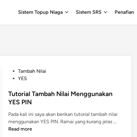
Sistem Topup Niaga
Sistem SRS
Penafian
P
Tambah Nilai
o
YES
s
t
Tutorial Tambah Nilai Menggunakan
e
YES PIN
d
Pada kali ini saya akan berikan tutorial tambah nilai
i
T
menggunakan YES PIN. Ramai yang kurang jelas …
n
u
Read more
t