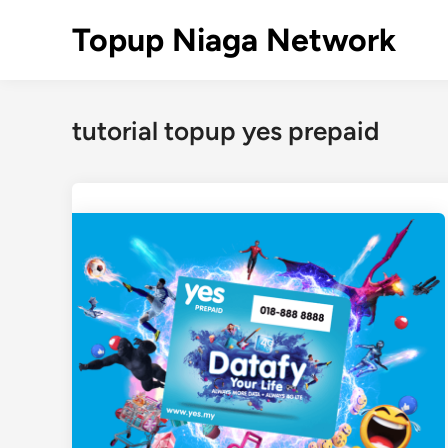
Skip
Topup Niaga Network
to
content
tutorial topup yes prepaid