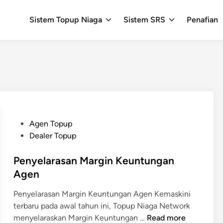
Sistem Topup Niaga
Sistem SRS
Penafian
P
Agen Topup
o
Dealer Topup
s
t
Penyelarasan Margin Keuntungan
e
Agen
d
Penyelarasan Margin Keuntungan Agen Kemaskini
i
terbaru pada awal tahun ini, Topup Niaga Network
n
P
menyelaraskan Margin Keuntungan …
Read more