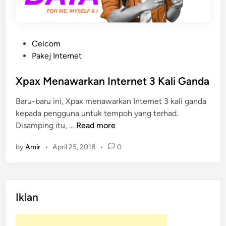
P
Celcom
o
Pakej Internet
s
t
Xpax Menawarkan Internet 3 Kali Ganda
e
Baru-baru ini, Xpax menawarkan Internet 3 kali ganda
d
kepada pengguna untuk tempoh yang terhad.
i
X
Disamping itu, …
Read more
n
p
by
Amir
•
April 25, 2018
•
0
a
x
M
e
Iklan
n
a
w