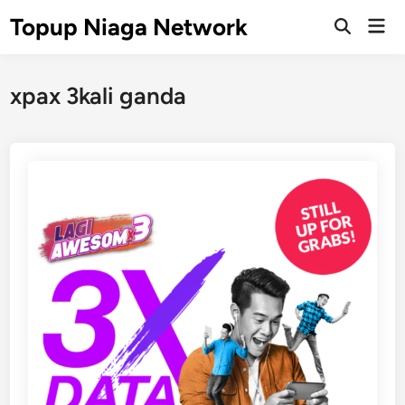
Skip
Topup Niaga Network
Mai
to
Open
Men
Search
content
xpax 3kali ganda