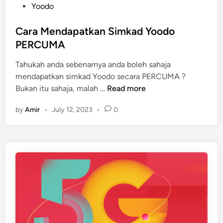
s
Yoodo
t
e
Cara Mendapatkan Simkad Yoodo
d
PERCUMA
i
Tahukah anda sebenarnya anda boleh sahaja
n
mendapatkan simkad Yoodo secara PERCUMA ?
C
Bukan itu sahaja, malah …
Read more
a
by
Amir
•
July 12, 2023
•
0
r
a
M
e
n
d
a
p
a
t