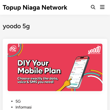
Skip
Topup Niaga Network
Mai
to
Open
Men
Search
content
yoodo 5g
P
5G
o
Informasi