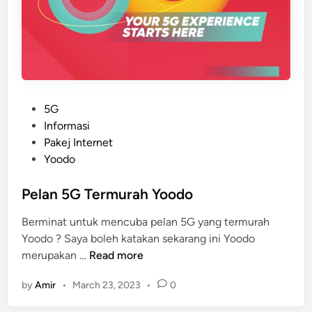
k
a
n
S
i
m
P
5G
k
o
Informasi
a
s
Pakej Internet
d
t
Yoodo
Y
e
o
d
Pelan 5G Termurah Yoodo
o
i
d
Berminat untuk mencuba pelan 5G yang termurah
n
o
Yoodo ? Saya boleh katakan sekarang ini Yoodo
P
P
merupakan …
Read more
E
e
R
by
Amir
•
March 23, 2023
•
0
l
C
a