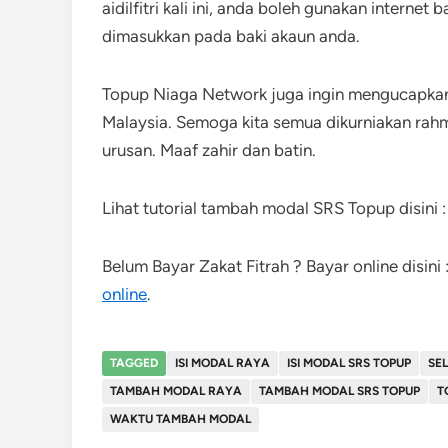
aidilfitri kali ini, anda boleh gunakan interne
dimasukkan pada baki akaun anda.
Topup Niaga Network juga ingin mengucapkan s
Malaysia. Semoga kita semua dikurniakan rah
urusan. Maaf zahir dan batin.
Lihat tutorial tambah modal SRS Topup disini 
Belum Bayar Zakat Fitrah ? Bayar online disini 
online
.
TAGGED
ISI MODAL RAYA
ISI MODAL SRS TOPUP
SEL
TAMBAH MODAL RAYA
TAMBAH MODAL SRS TOPUP
T
WAKTU TAMBAH MODAL