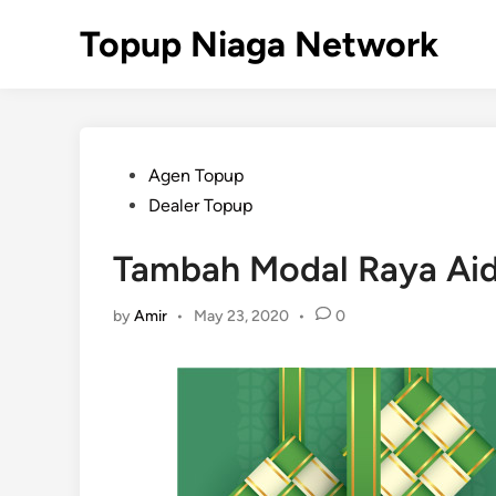
Skip
Topup Niaga Network
to
content
Posted
Agen Topup
in
Dealer Topup
Tambah Modal Raya Aidi
by
Amir
•
May 23, 2020
•
0