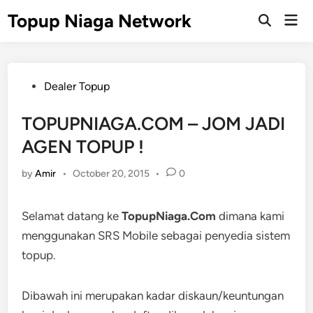
Skip
Topup Niaga Network
Mai
to
Open
Men
Search
content
Posted
Dealer Topup
in
TOPUPNIAGA.COM – JOM JADI
AGEN TOPUP !
by
Amir
•
October 20, 2015
•
0
Selamat datang ke
TopupNiaga.Com
dimana kami
menggunakan SRS Mobile sebagai penyedia sistem
topup.
Dibawah ini merupakan kadar diskaun/keuntungan