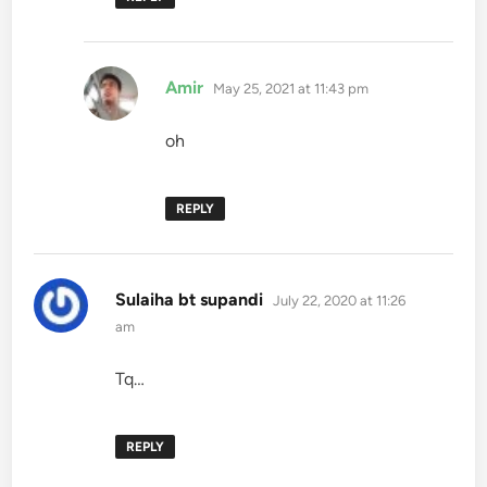
says:
Amir
May 25, 2021 at 11:43 pm
oh
REPLY
says:
Sulaiha bt supandi
July 22, 2020 at 11:26
am
Tq…
REPLY