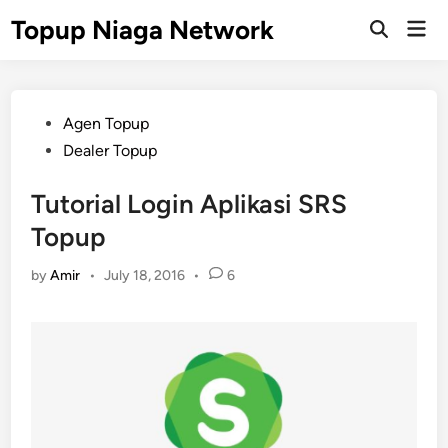
Skip
Topup Niaga Network
Mai
to
Open
Men
Search
content
Posted
Agen Topup
in
Dealer Topup
Tutorial Login Aplikasi SRS
Topup
by
Amir
•
July 18, 2016
•
6