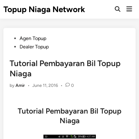
Skip
Topup Niaga Network
Mai
to
Open
Men
Search
content
Posted
Agen Topup
in
Dealer Topup
Tutorial Pembayaran Bil Topup
Niaga
by
Amir
•
June 11, 2016
•
0
Tutorial Pembayaran Bil Topup
Niaga