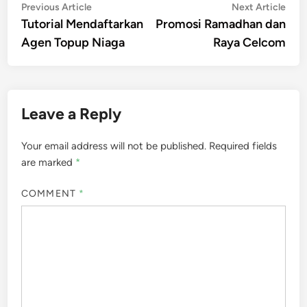
Post
Previous
Nex
Previous Article
Next Article
article:
artic
Tutorial Mendaftarkan
Promosi Ramadhan dan
navigation
Agen Topup Niaga
Raya Celcom
Leave a Reply
Your email address will not be published.
Required fields
are marked
*
COMMENT
*