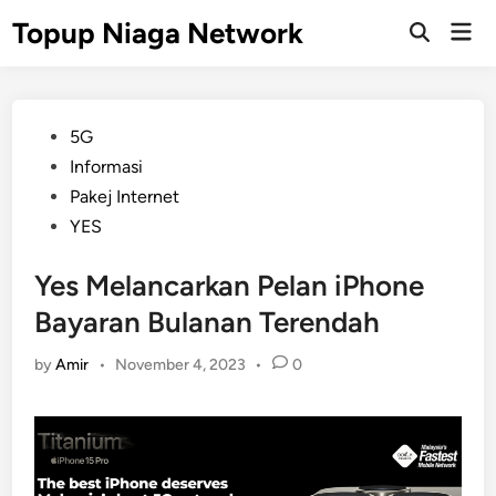
Skip
Topup Niaga Network
Mai
to
Open
Men
Search
content
Posted
5G
in
Informasi
Pakej Internet
YES
Yes Melancarkan Pelan iPhone
Bayaran Bulanan Terendah
by
Amir
•
November 4, 2023
•
0