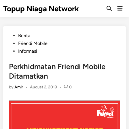
Skip
Topup Niaga Network
Mai
to
Open
Men
Search
content
Posted
Berita
in
Friendi Mobile
Informasi
Perkhidmatan Friendi Mobile
Ditamatkan
by
Amir
•
August 2, 2019
•
0