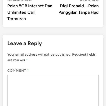
Post
Previous Article
Next Article
article:
artic
Pelan 8GB Internet Dan
Digi Prepaid – Pelan
navigation
Unlimited Call
Panggilan Tanpa Had
Termurah
Leave a Reply
Your email address will not be published.
Required fields
are marked
*
COMMENT
*