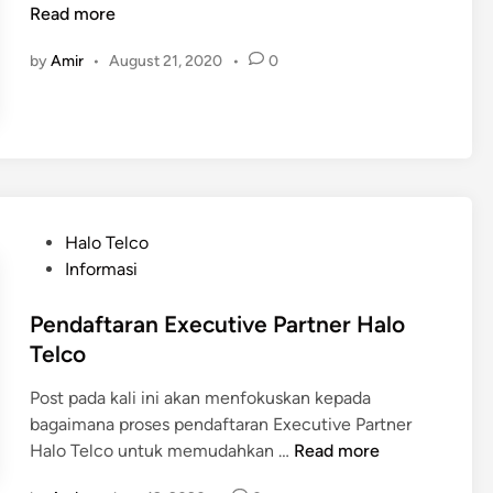
p
Read more
l
by
Amir
•
August 21, 2020
•
0
i
k
a
s
i
H
a
P
Halo Telco
l
o
Informasi
o
s
G
t
Pendaftaran Executive Partner Halo
O
e
Telco
D
d
i
Post pada kali ini akan menfokuskan kepada
i
l
bagaimana proses pendaftaran Executive Partner
n
a
P
Halo Telco untuk memudahkan …
Read more
n
e
c