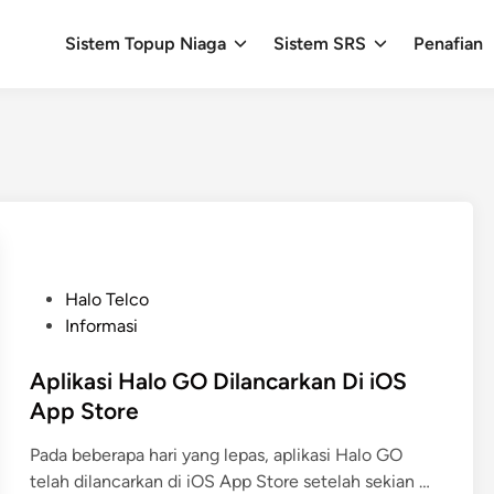
Sistem Topup Niaga
Sistem SRS
Penafian
P
Halo Telco
o
Informasi
s
t
Aplikasi Halo GO Dilancarkan Di iOS
e
App Store
d
Pada beberapa hari yang lepas, aplikasi Halo GO
i
A
telah dilancarkan di iOS App Store setelah sekian …
n