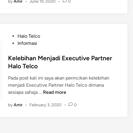
by
Amir
•
June 19, 2020
•
0
n
a
d
r
a
k
f
a
t
n
P
Halo Telco
a
D
o
Informasi
r
i
s
a
i
t
Kelebihan Menjadi Executive Partner
n
O
e
Halo Telco
E
S
d
x
A
Pada post kali ini saya akan perincikan kelebihan
i
e
p
menjadi Executive Partner Halo Telco dimana
n
c
p
K
sesiapa sahaja …
Read more
u
S
e
t
by
Amir
•
February 3, 2020
•
0
t
l
i
o
e
v
r
b
e
e
i
P