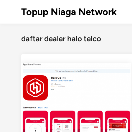
Skip
Topup Niaga Network
to
content
daftar dealer halo telco