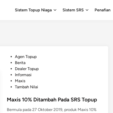
Sistem Topup Niaga
Sistem SRS
Penafian
P
Agen Topup
o
Berita
s
Dealer Topup
t
Informasi
e
Maxis
d
Tambah Nilai
i
n
Maxis 10% Ditambah Pada SRS Topup
Bermula pada 27 Oktober 2019, produk Maxis 10%