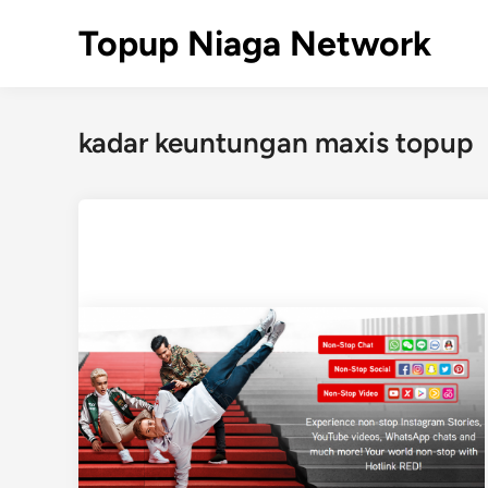
Skip
Topup Niaga Network
to
content
kadar keuntungan maxis topup