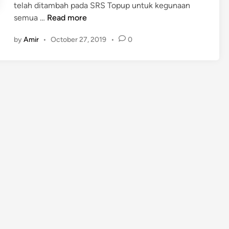
telah ditambah pada SRS Topup untuk kegunaan
M
semua …
Read more
a
by
Amir
•
October 27, 2019
•
0
x
i
s
1
0
%
D
i
t
a
m
b
a
h
P
a