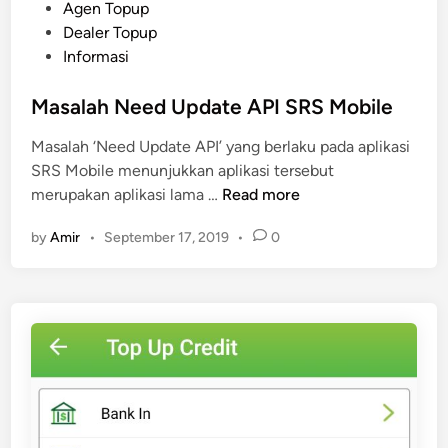
P
Agen Topup
o
Dealer Topup
s
Informasi
t
e
Masalah Need Update API SRS Mobile
d
Masalah ‘Need Update API’ yang berlaku pada aplikasi
i
SRS Mobile menunjukkan aplikasi tersebut
n
M
merupakan aplikasi lama …
Read more
a
by
Amir
•
September 17, 2019
•
0
s
a
l
a
h
N
e
e
d