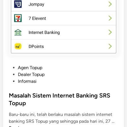
U
p
d
a
t
e
A
P
I
S
P
Agen Topup
R
o
Dealer Topup
S
s
Informasi
M
t
o
e
Masalah Sistem Internet Banking SRS
b
d
Topup
i
i
l
Baru-baru ini, telah berlaku masalah sistem internet
n
e
M
banking SRS Topup yang sehingga pada hari ini, 27 …