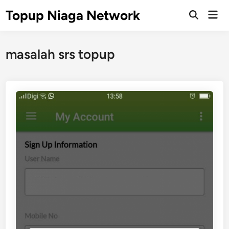
Skip
Topup Niaga Network
Mai
to
Open
Men
Search
content
masalah srs topup