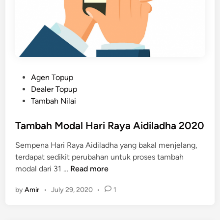
P
Agen Topup
o
Dealer Topup
s
Tambah Nilai
t
e
Tambah Modal Hari Raya Aidiladha 2020
d
Sempena Hari Raya Aidiladha yang bakal menjelang,
i
terdapat sedikit perubahan untuk proses tambah
n
T
modal dari 31 …
Read more
a
by
Amir
•
July 29, 2020
•
1
m
b
a