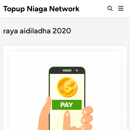
Skip
Topup Niaga Network
Mai
to
Open
Men
Search
content
raya aidiladha 2020