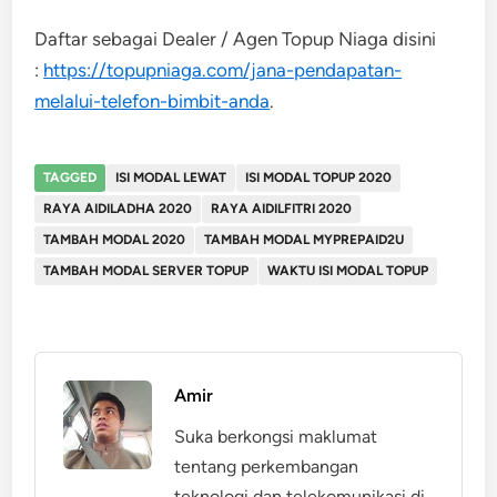
Daftar sebagai Dealer / Agen Topup Niaga disini
:
https://topupniaga.com/jana-pendapatan-
melalui-telefon-bimbit-anda
.
TAGGED
ISI MODAL LEWAT
ISI MODAL TOPUP 2020
RAYA AIDILADHA 2020
RAYA AIDILFITRI 2020
TAMBAH MODAL 2020
TAMBAH MODAL MYPREPAID2U
TAMBAH MODAL SERVER TOPUP
WAKTU ISI MODAL TOPUP
Amir
Suka berkongsi maklumat
tentang perkembangan
teknologi dan telekomunikasi di