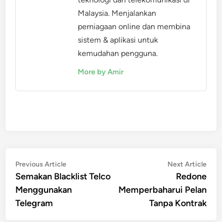
Malaysia. Menjalankan
perniagaan online dan membina
sistem & aplikasi untuk
kemudahan pengguna.
More by Amir
Post
Previous
Nex
Previous Article
Next Article
article:
artic
Semakan Blacklist Telco
Redone
navigation
Menggunakan
Memperbaharui Pelan
Telegram
Tanpa Kontrak