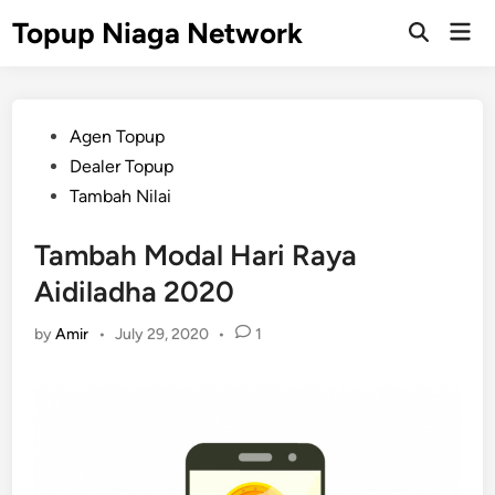
Skip
Topup Niaga Network
Mai
to
Open
Men
Search
content
Posted
Agen Topup
in
Dealer Topup
Tambah Nilai
Tambah Modal Hari Raya
Aidiladha 2020
by
Amir
•
July 29, 2020
•
1