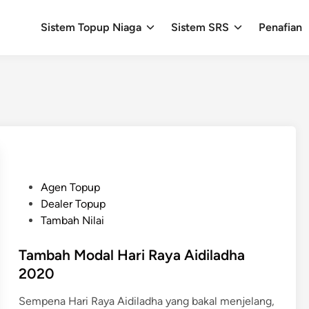
Sistem Topup Niaga
Sistem SRS
Penafian
P
Agen Topup
o
Dealer Topup
s
Tambah Nilai
t
e
Tambah Modal Hari Raya Aidiladha
d
2020
i
Sempena Hari Raya Aidiladha yang bakal menjelang,
n