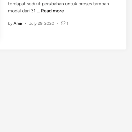
terdapat sedikit perubahan untuk proses tambah
T
modal dari 31 …
Read more
a
by
Amir
•
July 29, 2020
•
1
m
b
a
h
M
o
d
a
l
H
a
r
i
R
a
y