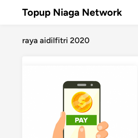
Skip
Topup Niaga Network
to
content
raya aidilfitri 2020