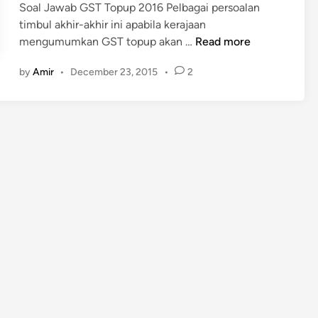
Soal Jawab GST Topup 2016 Pelbagai persoalan
timbul akhir-akhir ini apabila kerajaan
S
mengumumkan GST topup akan …
Read more
o
by
Amir
•
December 23, 2015
•
2
a
l
J
a
w
a
b
G
S
T
T
o
p
u
p