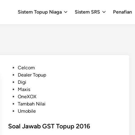
Sistem Topup Niaga
Sistem SRS
Penafian
P
Celcom
o
Dealer Topup
s
Digi
t
Maxis
e
OneXOX
d
Tambah Nilai
i
Umobile
n
Soal Jawab GST Topup 2016