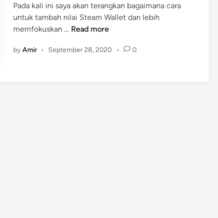
Pada kali ini saya akan terangkan bagaimana cara
untuk tambah nilai Steam Wallet dan lebih
C
memfokuskan …
Read more
a
by
Amir
•
September 28, 2020
•
0
r
a
T
a
m
b
a
h
N
i
l
a
i
S
t