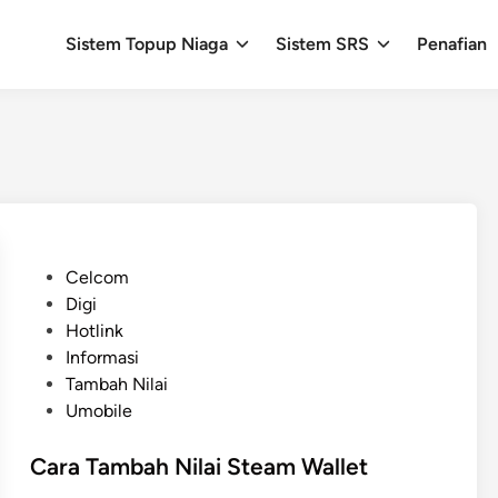
Sistem Topup Niaga
Sistem SRS
Penafian
P
Celcom
o
Digi
s
Hotlink
t
Informasi
e
Tambah Nilai
d
Umobile
i
n
Cara Tambah Nilai Steam Wallet