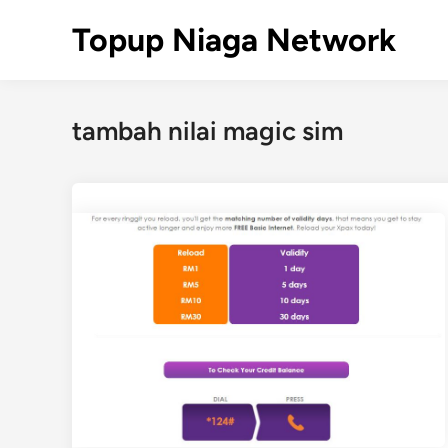
Skip
Topup Niaga Network
to
content
tambah nilai magic sim