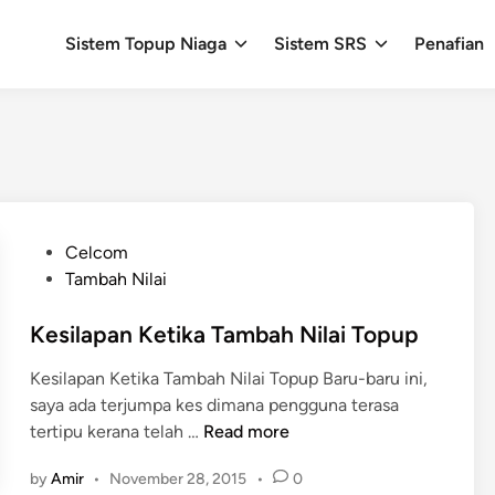
Sistem Topup Niaga
Sistem SRS
Penafian
P
Celcom
o
Tambah Nilai
s
t
Kesilapan Ketika Tambah Nilai Topup
e
Kesilapan Ketika Tambah Nilai Topup Baru-baru ini,
d
saya ada terjumpa kes dimana pengguna terasa
i
K
tertipu kerana telah …
Read more
n
e
by
Amir
•
November 28, 2015
•
0
s