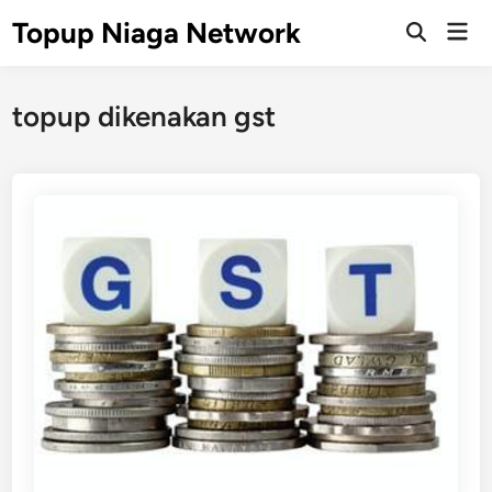
Skip
Topup Niaga Network
Mai
to
Open
Men
Search
content
topup dikenakan gst