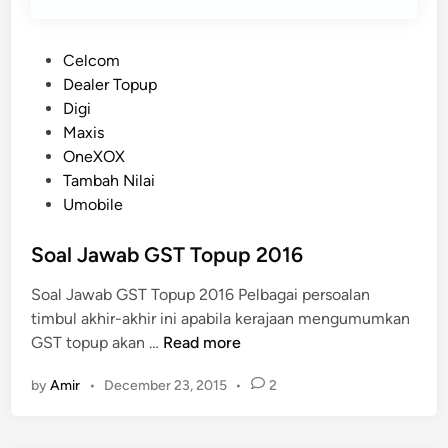
P
Celcom
o
Dealer Topup
s
Digi
t
Maxis
e
OneXOX
d
Tambah Nilai
i
Umobile
n
Soal Jawab GST Topup 2016
Soal Jawab GST Topup 2016 Pelbagai persoalan
timbul akhir-akhir ini apabila kerajaan mengumumkan
S
GST topup akan …
Read more
o
by
Amir
•
December 23, 2015
•
2
a
l
J