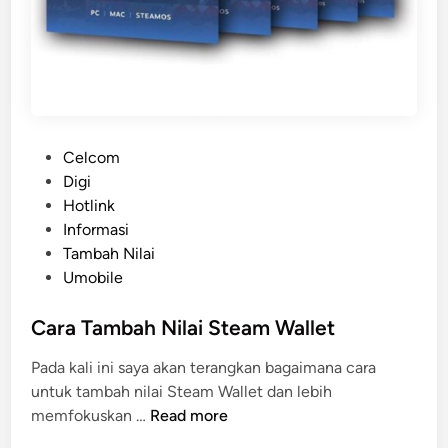
P
Celcom
o
Digi
s
Hotlink
t
Informasi
e
Tambah Nilai
d
Umobile
i
n
Cara Tambah Nilai Steam Wallet
Pada kali ini saya akan terangkan bagaimana cara
untuk tambah nilai Steam Wallet dan lebih
C
memfokuskan …
Read more
a