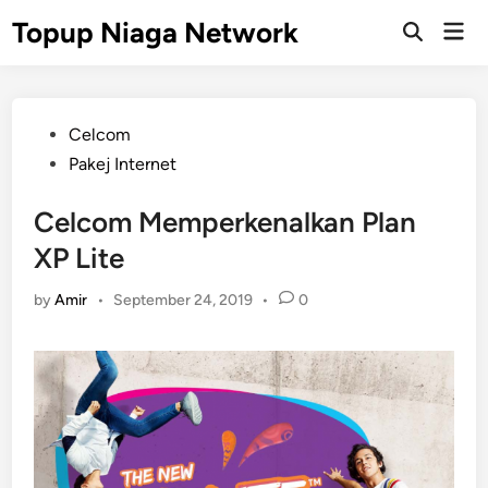
Skip
Topup Niaga Network
Mai
to
Open
Men
Search
content
Posted
Celcom
in
Pakej Internet
Celcom Memperkenalkan Plan
XP Lite
by
Amir
•
September 24, 2019
•
0