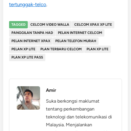
tertunggak-telco
.
TAGGED
CELCOM VIDEO WALLA
CELCOM XPAX XP LITE
PANGGILAN TANPA HAD
PELAN INTERNET CELCOM
PELAN INTERNET XPAX
PELAN TELEFON MURAH
PELAN XP LITE
PLAN TERBARU CELCOM
PLAN XP LITE
PLAN XP LITE PASS
Amir
Suka berkongsi maklumat
tentang perkembangan
teknologi dan telekomunikasi di
Malaysia. Menjalankan