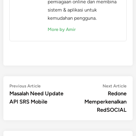
perniagaan online dan membina
sistem & aplikasi untuk
kemudahan pengguna.
More by Amir
Post
Previous
Nex
Previous Article
Next Article
article:
artic
Masalah Need Update
Redone
navigation
API SRS Mobile
Memperkenalkan
RedSOCIAL