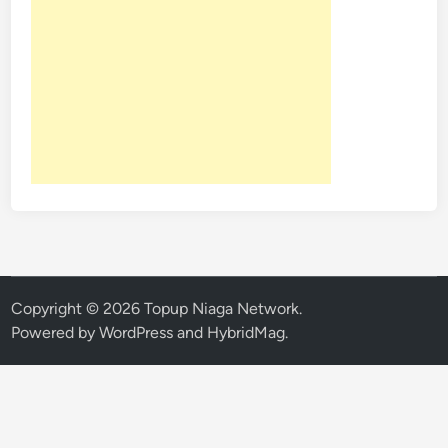
Copyright © 2026
Topup Niaga Network
.
Powered by
WordPress
and
HybridMag
.