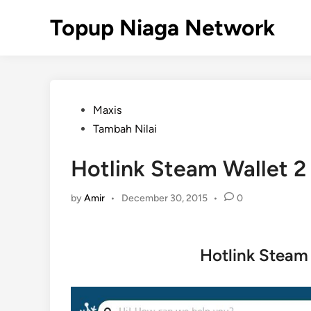
Skip
Topup Niaga Network
to
content
Posted
Maxis
in
Tambah Nilai
Hotlink Steam Wallet 2
by
Amir
•
December 30, 2015
•
0
Hotlink Steam 