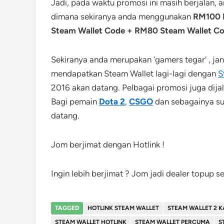
Jadi, pada waktu promosi ini masih berjalan, 
dimana sekiranya anda menggunakan
RM100 H
Steam Wallet Code + RM80 Steam Wallet C
Sekiranya anda merupakan ‘gamers tegar’ , jan
mendapatkan Steam Wallet lagi-lagi dengan
S
2016 akan datang. Pelbagai promosi juga dija
Bagi pemain
Dota 2
,
CSGO
dan sebagainya su
datang.
Jom berjimat dengan Hotlink !
Ingin lebih berjimat ? Jom jadi dealer topup sek
TAGGED
HOTLINK STEAM WALLET
STEAM WALLET 2 K
STEAM WALLET HOTLINK
STEAM WALLET PERCUMA
S