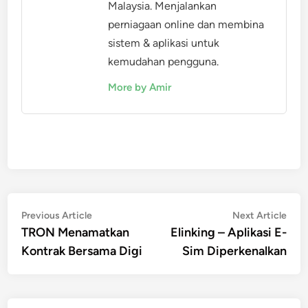
Malaysia. Menjalankan
perniagaan online dan membina
sistem & aplikasi untuk
kemudahan pengguna.
More by Amir
Post
Previous
Nex
Previous Article
Next Article
article:
artic
TRON Menamatkan
Elinking – Aplikasi E-
navigation
Kontrak Bersama Digi
Sim Diperkenalkan