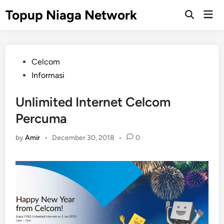
Skip
Topup Niaga Network
Mai
to
Open
Men
Search
content
Posted
Celcom
in
Informasi
Unlimited Internet Celcom
Percuma
by
Amir
•
December 30, 2018
•
0