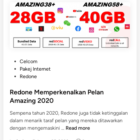
e
d
A
m
o
u
n
t
P
Celcom
,
o
Pakej Internet
C
s
Redone
u
t
r
e
Redone Memperkenalkan Pelan
r
d
Amazing 2020
e
i
n
Sempena tahun 2020, Redone juga tidak ketinggalan
n
t
dalam menarik taraf pelan yang mereka ditawarkan
&
R
dengan mengemaskini …
Read more
O
e