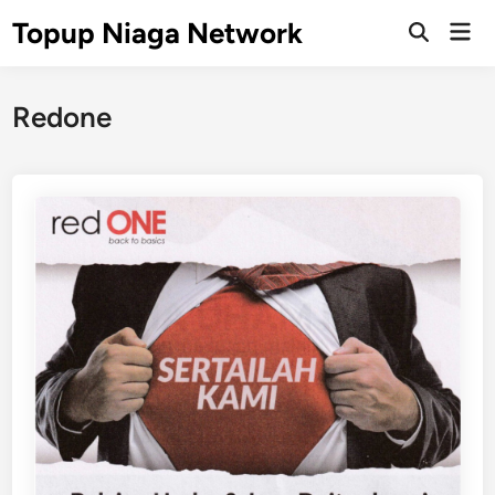
Skip
Topup Niaga Network
Mai
to
Open
Men
Search
content
Redone