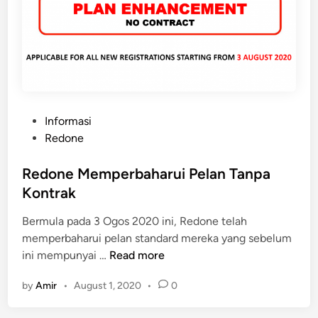
r
a
n
P
r
e
n
P
Informasi
e
o
Redone
u
s
r
t
Redone Memperbaharui Pelan Tanpa
S
e
Kontrak
a
d
l
Bermula pada 3 Ogos 2020 ini, Redone telah
i
e
memperbaharui pelan standard mereka yang sebelum
n
s
R
ini mempunyai …
Read more
A
e
d
by
Amir
•
August 1, 2020
•
0
d
v
o
i