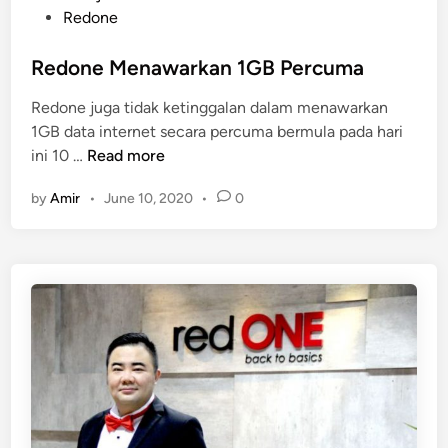
d
s
Redone
o
t
n
e
Redone Menawarkan 1GB Percuma
e
d
T
Redone juga tidak ketinggalan dalam menawarkan
i
e
1GB data internet secara percuma bermula pada hari
n
r
R
ini 10 …
Read more
b
e
a
by
Amir
•
June 10, 2020
•
0
d
r
o
u
n
O
e
g
M
o
e
s
n
2
a
0
w
2
a
0
r