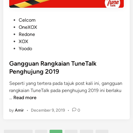
e
l
a
P
Celcom
n
o
OneXOX
A
s
Redone
m
t
XOX
a
e
Yoodo
z
d
i
i
Gangguan Rangkaian TuneTalk
n
n
Penghujung 2019
g
2
Seperti yang tertera pada tajuk post kali ini, gangguan
0
rangkaian TuneTalk pada penghujung 2019 ini berlaku
G
2
…
Read more
a
0
by
Amir
•
December 9, 2019
•
0
n
g
g
u