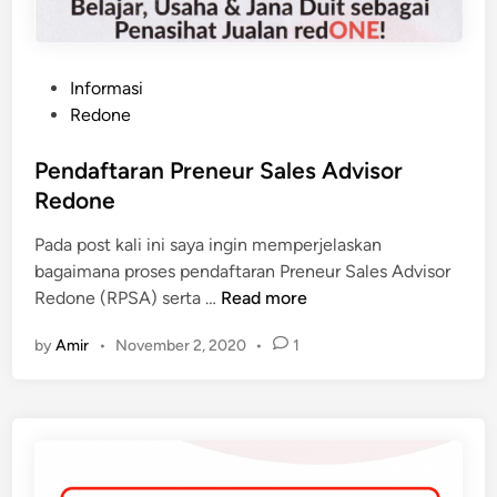
P
Informasi
o
Redone
s
t
Pendaftaran Preneur Sales Advisor
e
Redone
d
Pada post kali ini saya ingin memperjelaskan
i
bagaimana proses pendaftaran Preneur Sales Advisor
n
P
Redone (RPSA) serta …
Read more
e
by
Amir
•
November 2, 2020
•
1
n
d
a
f
t
a