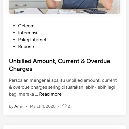
a
n
R
e
P
Celcom
d
o
Informasi
S
s
Pakej Internet
O
t
Redone
C
e
I
d
Unbilled Amount, Current & Overdue
A
i
Charges
L
n
P
Persoalan mengenai apa itu unbilled amount, current
e
& overdue charges sering disuarakan lebih-lebih lagi
r
U
bagi mereka …
Read more
c
n
u
by
Amir
•
March 1, 2020
•
2
b
m
i
a
l
l