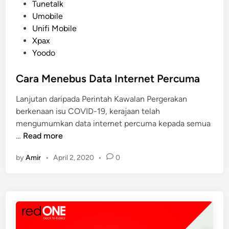
i
Tunetalk
k
n
Umobile
o
Unifi Mobile
n
Xpax
g
Yoodo
a
n
Cara Menebus Data Internet Percuma
K
e
Lanjutan daripada Perintah Kawalan Pergerakan
w
berkenaan isu COVID-19, kerajaan telah
a
mengumumkan data internet percuma kepada semua
n
C
…
Read more
g
a
a
by
Amir
•
April 2, 2020
•
0
r
n
a
M
e
n
e