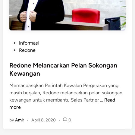
k
a
n
1
G
B
P
Informasi
P
o
Redone
e
s
r
t
Redone Melancarkan Pelan Sokongan
c
e
Kewangan
u
d
m
Memandangkan Perintah Kawalan Pergerakan yang
i
a
masih berjalan, Redone melancarkan pelan sokongan
n
R
kewangan untuk membantu Sales Partner …
Read
e
more
d
by
Amir
•
April 8, 2020
•
0
o
n