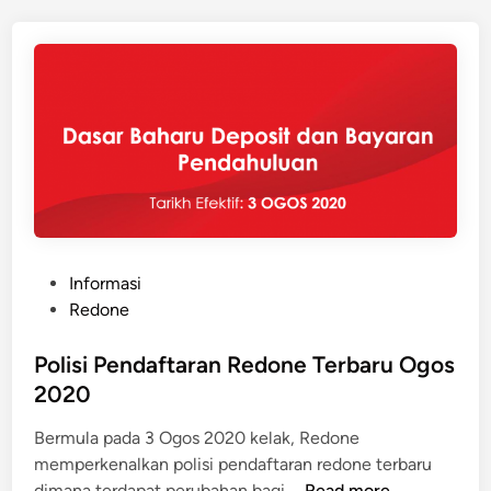
n
s
e
o
M
r
e
R
m
e
p
d
e
o
r
n
b
e
a
h
P
Informasi
a
o
Redone
r
s
u
t
Polisi Pendaftaran Redone Terbaru Ogos
i
e
2020
P
d
e
Bermula pada 3 Ogos 2020 kelak, Redone
i
l
memperkenalkan polisi pendaftaran redone terbaru
n
a
P
dimana terdapat perubahan bagi …
Read more