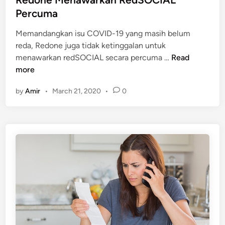
u
e
Percuma
m
d
a
Memandangkan isu COVID-19 yang masih belum
i
reda, Redone juga tidak ketinggalan untuk
n
R
menawarkan redSOCIAL secara percuma …
Read
e
more
d
by
Amir
•
March 21, 2020
•
0
o
n
e
M
e
n
a
w
a
r
k